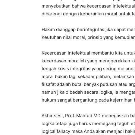
menyebutkan bahwa kecerdasan intelektual 
dibarengi dengan keberanian moral untuk t
Hakim dianggap berintegritas jika dapat m
Keutuhan nilai moral, prinsip yang kemudian
Kecerdasan intelektual membantu kita untu
kecerdasan morallah yang menggerakkan kit
tengah krisis integritas yang sering meland
moral bukan lagi sekadar pilihan, melainka
filsafat adalah buta, banyak putusan atau a
namun jika dibedah secara logika, ia mengan
hukum sangat bergantung pada kejernihan b
Akhir sesi, Prof. Mahfud MD menegaskan 
logika tetapi juga harus memegang teguh etik
logical fallacy maka Anda akan menjadi haki