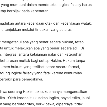
yang mumpuni dalam mendeteksi logical fallacy harus
etap berpijak pada kebenaran.
emadukan antara kecerdaan otak dan kecerdasan watak.
 ditunjukkan melalui tindakan yang selaras.
k mengetahui apa yang benar secara hukum, tetapi
a untuk melakukan apa yang benar secara adil. Di
I WANT IN
a, integrasi antara ketajaman nalar dan keteguhan
n keharusan mutlak bagi setiap Hakim. Hukum tanpa
I've read and accept the
Privacy Policy
.
rgumen hukum yang terlihat benar secara formal,
dung logical fallacy yang fatal karena kemurnian
erpikir para penegaknya.
bahwa seorang Hakim tak cukup hanya mengandalkan
a. “Oleh karena itu kuatkan logika, hayati etika, jauhi
m yang berintegritas, berwibawa, dipercaya, tidak