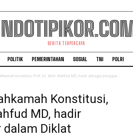
INDOTIPIKOR.CO
BERITA TERPERCAYA
POLITIK
PEMERINTAHAN
SOSIAL
TNI
POLRI
kamah Konstitusi, Prof. Dr. Moh. Mahfud MD, hadir sebagai pengajar...
hkamah Konstitusi,
ahfud MD, hadir
 dalam Diklat