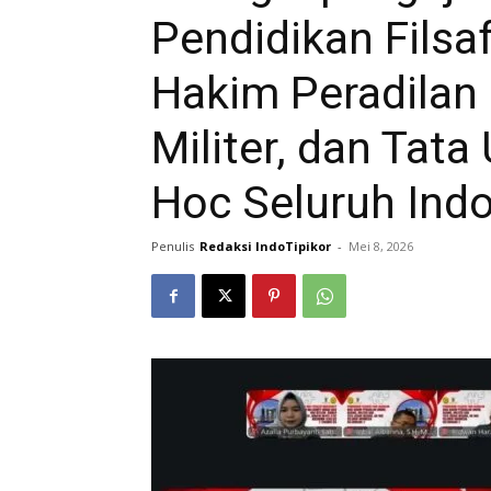
Pendidikan Filsa
Hakim Peradila
Militer, dan Tat
Hoc Seluruh Ind
Penulis
Redaksi IndoTipikor
-
Mei 8, 2026