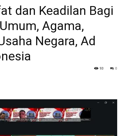
fat dan Keadilan Bagi
n Umum, Agama,
a Usaha Negara, Ad
onesia
93
0