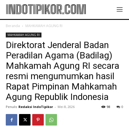
INDOTIPIKOR.COM
Beranda
MAHKAMAH AGUNG RI
MAHKAMAH AGUNG RI
Direktorat Jenderal Badan
Peradilan Agama (Badilag)
Mahkamah Agung RI secara
resmi mengumumkan hasil
Rapat Pimpinan Mahkamah
Agung Republik Indonesia
Penulis
Redaksi IndoTipikor
-
Mei 8, 2026
98
0