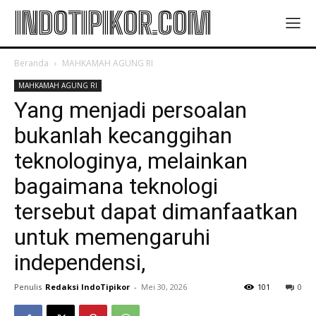
INDOTIPIKOR.COM
Beranda
MAHKAMAH AGUNG RI
MAHKAMAH AGUNG RI
Yang menjadi persoalan
bukanlah kecanggihan
teknologinya, melainkan
bagaimana teknologi
tersebut dapat dimanfaatkan
untuk memengaruhi
independensi,
Penulis
Redaksi IndoTipikor
-
Mei 30, 2026
101
0