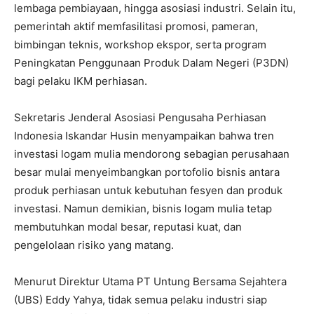
lembaga pembiayaan, hingga asosiasi industri. Selain itu,
pemerintah aktif memfasilitasi promosi, pameran,
bimbingan teknis, workshop ekspor, serta program
Peningkatan Penggunaan Produk Dalam Negeri (P3DN)
bagi pelaku IKM perhiasan.
Sekretaris Jenderal Asosiasi Pengusaha Perhiasan
Indonesia Iskandar Husin menyampaikan bahwa tren
investasi logam mulia mendorong sebagian perusahaan
besar mulai menyeimbangkan portofolio bisnis antara
produk perhiasan untuk kebutuhan fesyen dan produk
I WANT IN
investasi. Namun demikian, bisnis logam mulia tetap
I've read and accept the
Privacy Policy
.
membutuhkan modal besar, reputasi kuat, dan
pengelolaan risiko yang matang.
Menurut Direktur Utama PT Untung Bersama Sejahtera
(UBS) Eddy Yahya, tidak semua pelaku industri siap