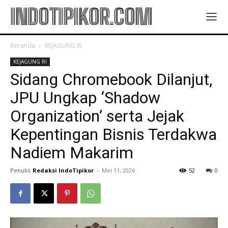
INDOTIPIKOR.COM
Beranda
KEJAGUNG RI
KEJAGUNG RI
Sidang Chromebook Dilanjut,
JPU Ungkap ‘Shadow
Organization’ serta Jejak
Kepentingan Bisnis Terdakwa
Nadiem Makarim
Penulis
Redaksi IndoTipikor
-
Mei 11, 2026
52
0