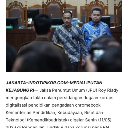
JAKARTA–INDOTIPIKOR.COM-MEDIALIPUTAN
KEJAGUNG RI—
Jaksa Penuntut Umum (JPU) Roy Riady
mengungkap fakta dalam persidangan dugaan korupsi
digitalisasi pendidikan pengadaan chromebook
Kementerian Pendidikan, Kebudayaan, Riset dan
Teknologi (Kemendikbudristek) digelar Senin (11/05)
2026 di Pengadilan Tindak Pidana Korupsi pada PN