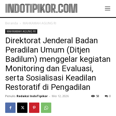
INDOTIPIKOR.COM
Beranda
MAHKAMAH AGUNG RI
MAHKAMAH AGUNG RI
Direktorat Jenderal Badan
Peradilan Umum (Ditjen
Badilum) menggelar kegiatan
Monitoring dan Evaluasi,
serta Sosialisasi Keadilan
Restoratif di Pengadilan
Penulis
Redaksi IndoTipikor
-
Mei 12, 2026
58
0