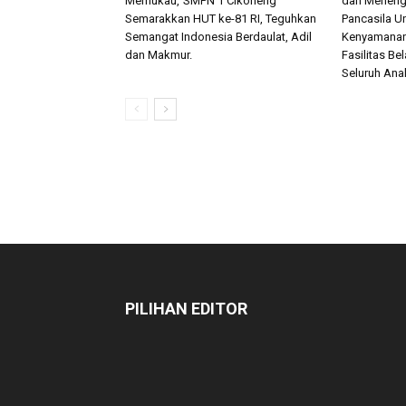
Memukau,”SMPN 1 Cikoneng
dan Menenga
Semarakkan HUT ke-81 RI, Teguhkan
Pancasila U
Semangat Indonesia Berdaulat, Adil
Kenyamanan
dan Makmur.
Fasilitas B
Seluruh Ana
PILIHAN EDITOR