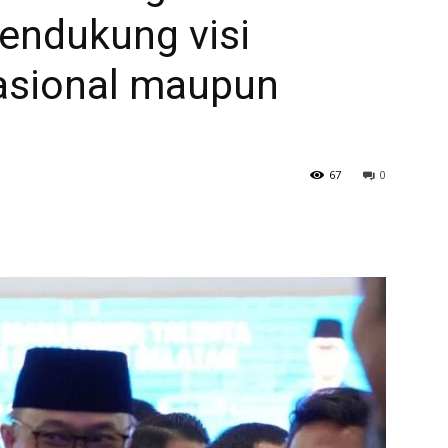
endukung visi
sional maupun
67
0