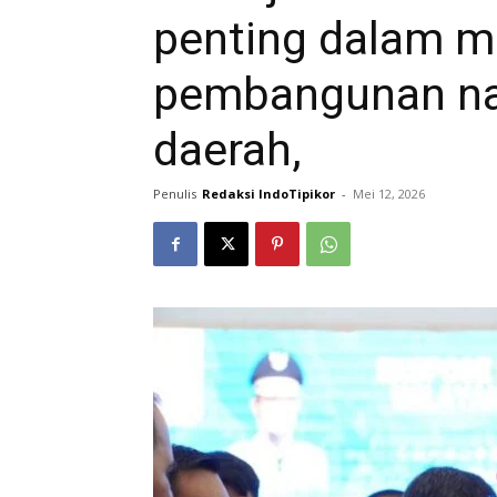
penting dalam m
pembangunan na
daerah,
Penulis
Redaksi IndoTipikor
-
Mei 12, 2026