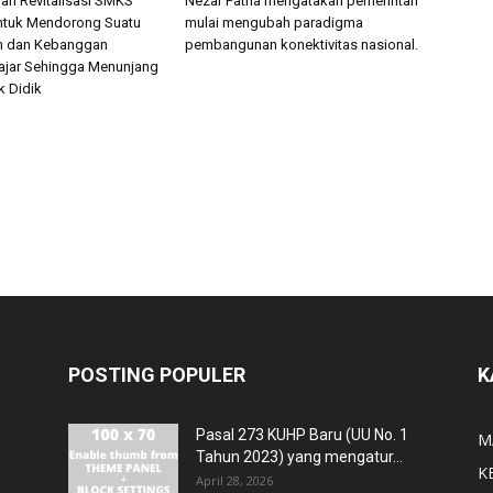
h Revitalisasi SMKS
Nezar Patria mengatakan pemerintah
ntuk Mendorong Suatu
mulai mengubah paradigma
 dan Kebanggan
pembangunan konektivitas nasional.
elajar Sehingga Menunjang
k Didik
POSTING POPULER
K
Pasal 273 KUHP Baru (UU No. 1
M
Tahun 2023) yang mengatur...
K
April 28, 2026