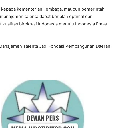
I WANT IN
n kepada kementerian, lembaga, maupun pemerintah
I've read and accept the
Privacy Policy
.
manajemen talenta dapat berjalan optimal dan
kualitas birokrasi Indonesia menuju Indonesia Emas
n: Manajemen Talenta Jadi Fondasi Pembangunan Daerah