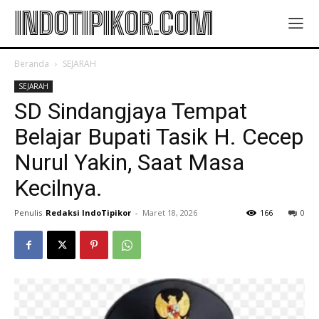
INDOTIPIKOR.COM
Beranda
SEJARAH
SEJARAH
SD Sindangjaya Tempat
Belajar Bupati Tasik H. Cecep
Nurul Yakin, Saat Masa
Kecilnya.
Penulis
Redaksi IndoTipikor
-
Maret 18, 2026
166
0