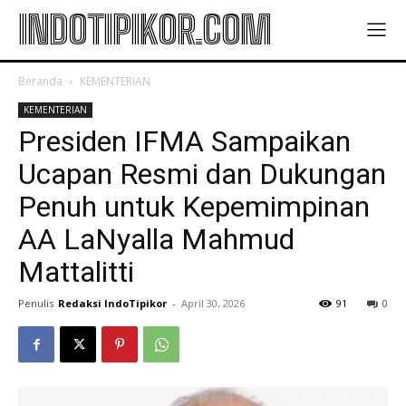
INDOTIPIKOR.COM
Beranda
KEMENTERIAN
KEMENTERIAN
Presiden IFMA Sampaikan
Ucapan Resmi dan Dukungan
Penuh untuk Kepemimpinan
AA LaNyalla Mahmud
Mattalitti
Penulis
Redaksi IndoTipikor
-
April 30, 2026
91
0