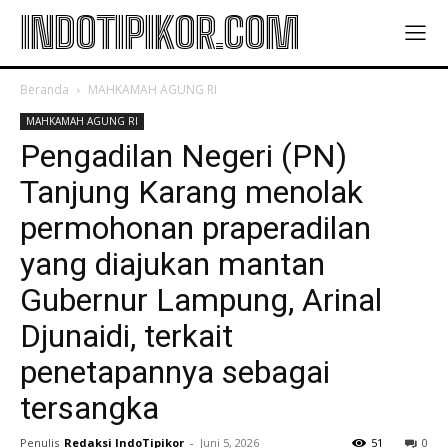
INDOTIPIKOR.COM
Beranda
MAHKAMAH AGUNG RI
MAHKAMAH AGUNG RI
Pengadilan Negeri (PN)
Tanjung Karang menolak
permohonan praperadilan
yang diajukan mantan
Gubernur Lampung, Arinal
Djunaidi, terkait
penetapannya sebagai
tersangka
Penulis
Redaksi IndoTipikor
-
Juni 5, 2026
51
0