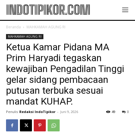
INDOTIPIKOR.COM
Beranda
MAHKAMAH AGUNG RI
MAHKAMAH AGUNG RI
Ketua Kamar Pidana MA
Prim Haryadi tegaskan
kewajiban Pengadilan Tinggi
gelar sidang pembacaan
putusan terbuka sesuai
mandat KUHAP.
Penulis
Redaksi IndoTipikor
-
Juni 9, 2026
49
0