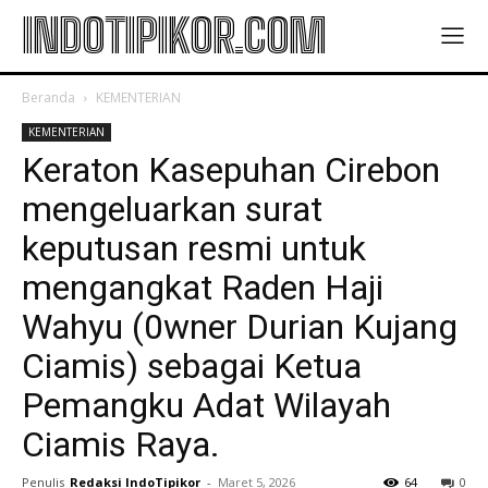
INDOTIPIKOR.COM
Beranda
KEMENTERIAN
KEMENTERIAN
Keraton Kasepuhan Cirebon
mengeluarkan surat
keputusan resmi untuk
mengangkat Raden Haji
Wahyu (0wner Durian Kujang
Ciamis) sebagai Ketua
Pemangku Adat Wilayah
Ciamis Raya.
Penulis
Redaksi IndoTipikor
-
Maret 5, 2026
64
0