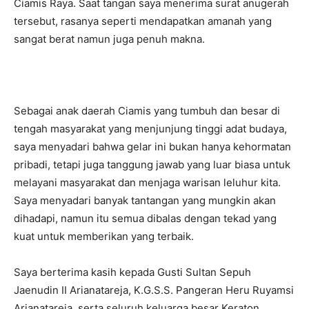
Ciamis Raya. Saat tangan saya menerima surat anugerah
tersebut, rasanya seperti mendapatkan amanah yang
sangat berat namun juga penuh makna.
‎Sebagai anak daerah Ciamis yang tumbuh dan besar di
tengah masyarakat yang menjunjung tinggi adat budaya,
saya menyadari bahwa gelar ini bukan hanya kehormatan
pribadi, tetapi juga tanggung jawab yang luar biasa untuk
melayani masyarakat dan menjaga warisan leluhur kita.
Saya menyadari banyak tantangan yang mungkin akan
dihadapi, namun itu semua dibalas dengan tekad yang
kuat untuk memberikan yang terbaik.
I WANT IN
‎Saya berterima kasih kepada Gusti Sultan Sepuh
I've read and accept the
Privacy Policy
.
Jaenudin II Arianatareja, K.G.S.S. Pangeran Heru Ruyamsi
Arianatareja, serta seluruh keluarga besar Keraton