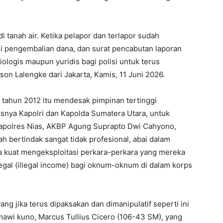
 tanah air. Ketika pelapor dan terlapor sudah
ui pengembalian dana, dan surat pencabutan laporan
iologis maupun yuridis bagi polisi untuk terus
on Lalengke dari Jakarta, Kamis, 11 Juni 2026.
 tahun 2012 itu mendesak pimpinan tertinggi
I WANT IN
susnya Kapolri dan Kapolda Sumatera Utara, untuk
Kapolres Nias, AKBP Agung Suprapto Dwi Cahyono,
I've read and accept the
Privacy Policy
.
h bertindak sangat tidak profesional, abai dalam
uga kuat mengeksploitasi perkara-perkara yang mereka
egal (illegal income) bagi oknum-oknum di dalam korps
ng jika terus dipaksakan dan dimanipulatif seperti ini
mawi kuno, Marcus Tullius Cicero (106-43 SM), yang