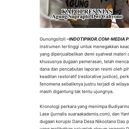
Gunungsitoli
–INDOTIPIKOR.COM-MEDIA 
instrumen tertinggi untuk menegakkan keadi
yang diperjualbelikan demi syahwat materi 
khususnya dugaan pemerasan, telah mencapa
dana dan pencabutan laporan resmi oleh pi
keadilan restoratif (restorative justice), p
fenomena sebaliknya justru terjadi di wilay
masih digantung tak tentu ujungnya.
Kronologi perkara yang menimpa Budiyarman
Lase (jurnalis suaraakademis.com), dan Yan
dugaan korupsi Dana Desa Nikootano Dao pa
yang melibatkan sejumlah oknum anggota D