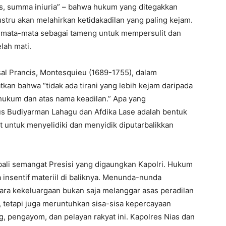
, summa iniuria” – bahwa hukum yang ditegakkan
ustru akan melahirkan ketidakadilan yang paling kejam.
emata-mata sebagai tameng untuk mempersulit dan
lah mati.
sal Prancis, Montesquieu (1689-1755), dalam
kan bahwa “tidak ada tirani yang lebih kejam daripada
 hukum dan atas nama keadilan.” Apa yang
us Budiyarman Lahagu dan Afdika Lase adalah bentuk
t untuk menyelidiki dan menyidik diputarbalikkan
ali semangat Presisi yang digaungkan Kapolri. Hukum
 insentif materiil di baliknya. Menunda-nunda
ara kekeluargaan bukan saja melanggar asas peradilan
, tetapi juga meruntuhkan sisa-sisa kepercayaan
g, pengayom, dan pelayan rakyat ini. Kapolres Nias dan