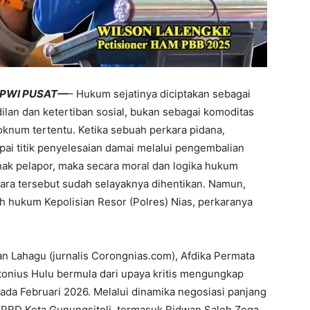
PPWI PUSAT—
– Hukum sejatinya diciptakan sebagai
lan dan ketertiban sosial, bukan sebagai komoditas
oknum tertentu. Ketika sebuah perkara pidana,
i titik penyelesaian damai melalui pengembalian
hak pelapor, maka secara moral dan logika hukum
erkara tersebut sudah selayaknya dihentikan. Namun,
ah hukum Kepolisian Resor (Polres) Nias, perkaranya
 Lahagu (jurnalis Corongnias.com), Afdika Permata
tonius Hulu bermula dari upaya kritis mengungkap
da Februari 2026. Melalui dinamika negosiasi panjang
PRD Kota Gunungsitoli, termasuk Ridwan Saleh Zega