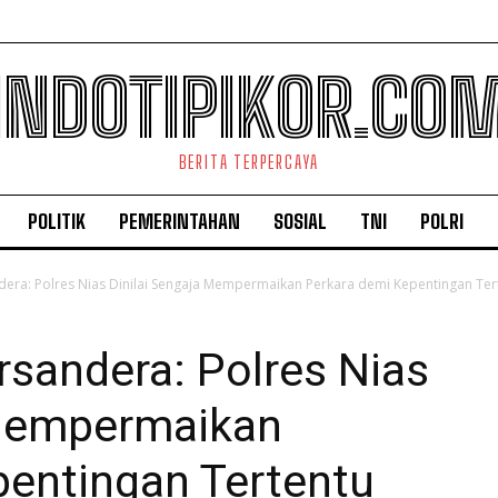
INDOTIPIKOR.CO
BERITA TERPERCAYA
POLITIK
PEMERINTAHAN
SOSIAL
TNI
POLRI
dera: Polres Nias Dinilai Sengaja Mempermaikan Perkara demi Kepentingan Ter
rsandera: Polres Nias
 Mempermaikan
pentingan Tertentu