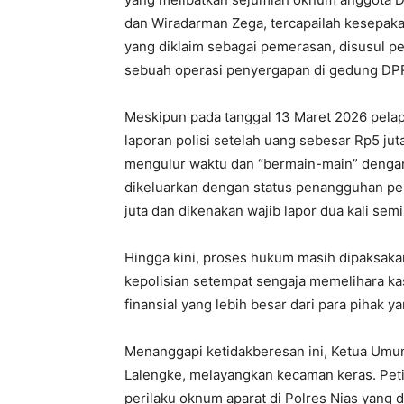
dan Wiradarman Zega, tercapailah kesepaka
yang diklaim sebagai pemerasan, disusul p
sebuah operasi penyergapan di gedung DP
Meskipun pada tanggal 13 Maret 2026 pela
laporan polisi setelah uang sebesar Rp5 jut
mengulur waktu dan “bermain-main” dengan 
dikeluarkan dengan status penangguhan pe
juta dan dikenakan wajib lapor dua kali sem
Hingga kini, proses hukum masih dipaksakan 
kepolisian setempat sengaja memelihara k
finansial yang lebih besar dari para pihak y
Menanggapi ketidakberesan ini, Ketua Umu
Lalengke, melayangkan kecaman keras. Pet
perilaku oknum aparat di Polres Nias yang di