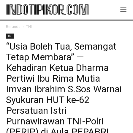
INDOTIPIKOR.COM
Beranda
TNI
TNI
“Usia Boleh Tua, Semangat
Tetap Membara” —
Kehadiran Ketua Dharma
Pertiwi Ibu Rima Mutia
Imvan Ibrahim S.Sos Warnai
Syukuran HUT ke-62
Persatuan Istri
Purnawirawan TNI-Polri
(PERIP) di Aula PEPABRI