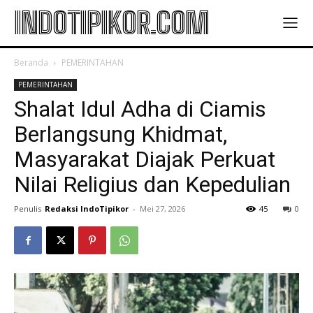
INDOTIPIKOR.COM
Beranda
PEMERINTAHAN
PEMERINTAHAN
Shalat Idul Adha di Ciamis
Berlangsung Khidmat,
Masyarakat Diajak Perkuat
Nilai Religius dan Kepedulian
Penulis
Redaksi IndoTipikor
-
Mei 27, 2026
45
0