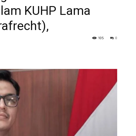
alam KUHP Lama
afrecht),
105
0