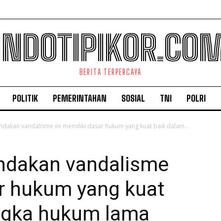
INDOTIPIKOR.CO
BERITA TERPERCAYA
POLITIK
PEMERINTAHAN
SOSIAL
TNI
POLRI
tindakan vandalisme ini memiliki dasar hukum yang kuat baik dalam...
tindakan vandalisme
ar hukum yang kuat
ngka hukum lama