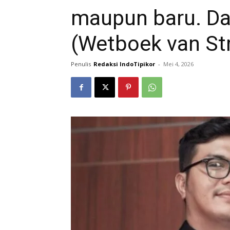
maupun baru. D
(Wetboek van Str
Penulis
Redaksi IndoTipikor
-
Mei 4, 2026