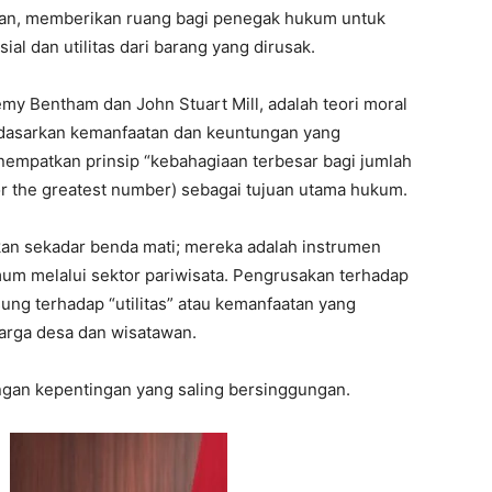
ngan, memberikan ruang bagi penegak hukum untuk
al dan utilitas dari barang yang dirusak.
emy Bentham dan John Stuart Mill, adalah teori moral
rdasarkan kemanfaatan dan keuntungan yang
enempatkan prinsip “kebahagiaan terbesar bagi jumlah
or the greatest number) sebagai tujuan utama hukum.
I WANT IN
ukan sekadar benda mati; mereka adalah instrumen
um melalui sektor pariwisata. Pengrusakan terhadap
I've read and accept the
Privacy Policy
.
ng terhadap “utilitas” atau kemanfaatan yang
warga desa dan wisatawan.
engan kepentingan yang saling bersinggungan.