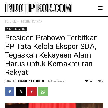
INDOTIPIKOR.COM
Beranda
PEMERINTAHAN
PEMERINTAHAN
Presiden Prabowo Terbitkan
PP Tata Kelola Ekspor SDA,
Tegaskan Kekayaan Alam
Harus untuk Kemakmuran
Rakyat
Penulis
Redaksi IndoTipikor
-
Mei 20, 2026
67
0