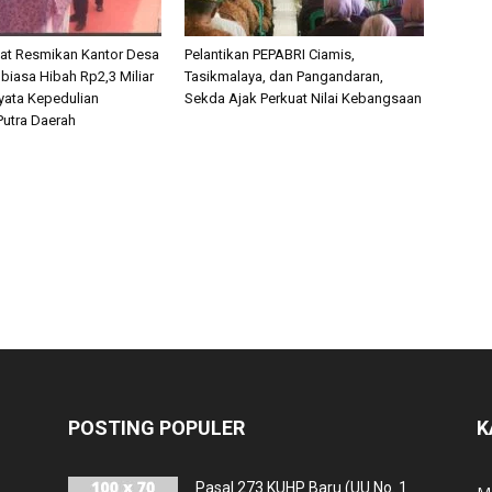
iat Resmikan Kantor Desa
Pelantikan PEPABRI Ciamis,
r biasa Hibah Rp2,3 Miliar
Tasikmalaya, dan Pangandaran,
Nyata Kepedulian
Sekda Ajak Perkuat Nilai Kebangsaan
utra Daerah
POSTING POPULER
K
Pasal 273 KUHP Baru (UU No. 1