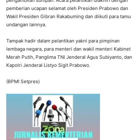
pengambilan sumpah. Acara pelantikan diakhiri dengan
pemberian ucapan selamat oleh Presiden Prabowo dan
Wakil Presiden Gibran Rakabuming dan diikuti para tamu
undangan lainnya.
Tampak hadir dalam pelantikan yakni para pimpinan
lembaga negara, para menteri dan wakil menteri Kabinet
Merah Putih, Panglima TNI Jenderal Agus Subiyanto, dan
I WANT IN
Kapolri Jenderal Listyo Sigit Prabowo.
I've read and accept the
Privacy Policy
.
(BPMI Setpres)