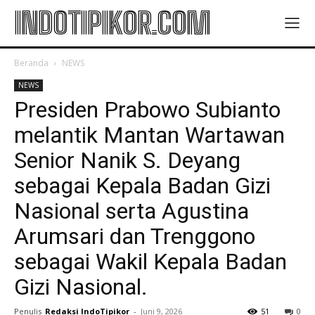
INDOTIPIKOR.COM
Beranda
NEWS
NEWS
Presiden Prabowo Subianto
melantik Mantan Wartawan
Senior Nanik S. Deyang
sebagai Kepala Badan Gizi
Nasional serta Agustina
Arumsari dan Trenggono
sebagai Wakil Kepala Badan
Gizi Nasional.
Penulis
Redaksi IndoTipikor
-
Juni 9, 2026
51
0