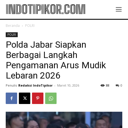
INDOTIPIKOR.COM
Beranda
POLRI
POLRI
Polda Jabar Siapkan
Berbagai Langkah
Pengamanan Arus Mudik
Lebaran 2026
Penulis
Redaksi IndoTipikor
-
Maret 10, 2026
88
0