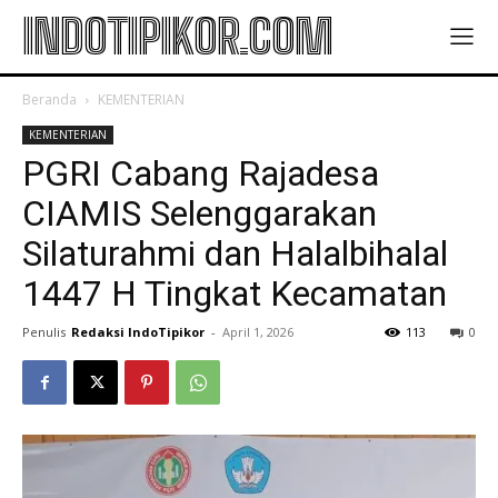
INDOTIPIKOR.COM
Beranda
KEMENTERIAN
KEMENTERIAN
PGRI Cabang Rajadesa
CIAMIS Selenggarakan
Silaturahmi dan Halalbihalal
1447 H Tingkat Kecamatan
Penulis
Redaksi IndoTipikor
-
April 1, 2026
113
0