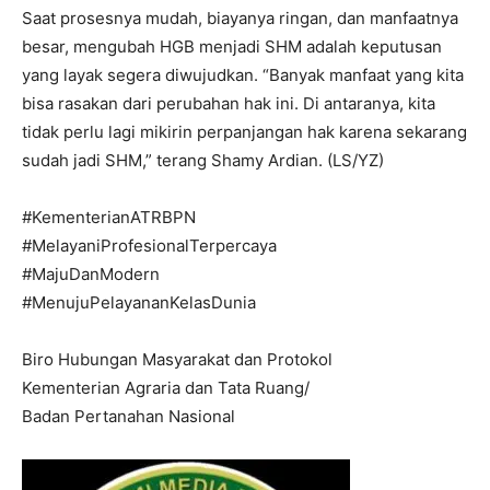
Saat prosesnya mudah, biayanya ringan, dan manfaatnya
I WANT IN
besar, mengubah HGB menjadi SHM adalah keputusan
yang layak segera diwujudkan. “Banyak manfaat yang kita
I've read and accept the
Privacy Policy
.
bisa rasakan dari perubahan hak ini. Di antaranya, kita
tidak perlu lagi mikirin perpanjangan hak karena sekarang
sudah jadi SHM,” terang Shamy Ardian. (LS/YZ)
#KementerianATRBPN
#MelayaniProfesionalTerpercaya
#MajuDanModern
#MenujuPelayananKelasDunia
Biro Hubungan Masyarakat dan Protokol
Kementerian Agraria dan Tata Ruang/
Badan Pertanahan Nasional