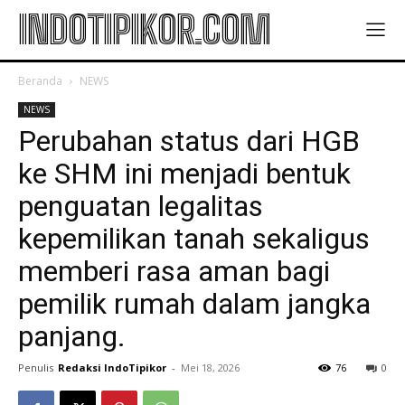
INDOTIPIKOR.COM
Beranda
NEWS
NEWS
Perubahan status dari HGB
ke SHM ini menjadi bentuk
penguatan legalitas
kepemilikan tanah sekaligus
memberi rasa aman bagi
pemilik rumah dalam jangka
panjang.
Penulis
Redaksi IndoTipikor
-
Mei 18, 2026
76
0