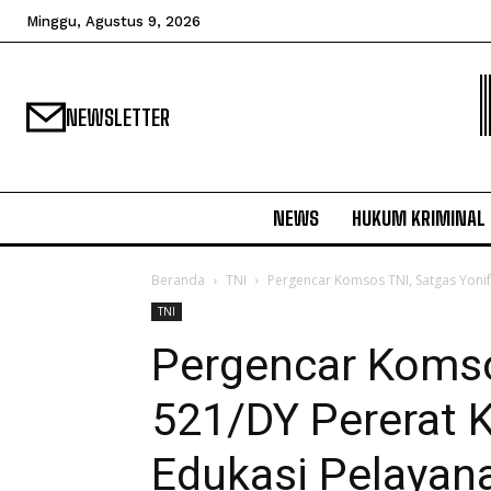
Minggu, Agustus 9, 2026
NEWSLETTER
NEWS
HUKUM KRIMINAL
Beranda
TNI
Pergencar Komsos TNI, Satgas Yonif
TNI
Pergencar Komso
521/DY Pererat 
Edukasi Pelayan