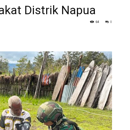
kat Distrik Napua
64
0