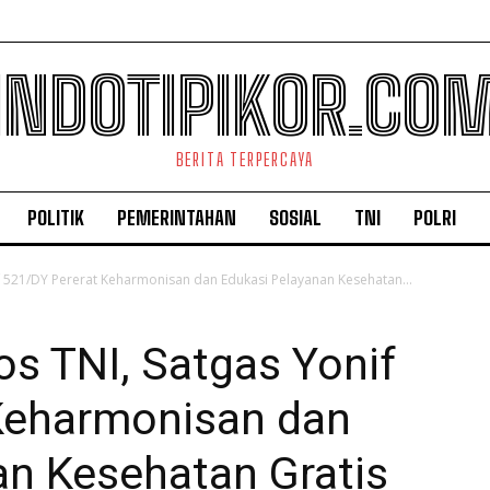
INDOTIPIKOR.CO
BERITA TERPERCAYA
POLITIK
PEMERINTAHAN
SOSIAL
TNI
POLRI
 521/DY Pererat Keharmonisan dan Edukasi Pelayanan Kesehatan...
s TNI, Satgas Yonif
Keharmonisan dan
an Kesehatan Gratis