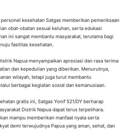
t, personel kesehatan Satgas memberikan pemeriksaan
an obat-obatan sesuai keluhan, serta edukasi
nan ini sangat membantu masyarakat, terutama bagi
uju fasilitas kesehatan.
Distrik Napua menyampaikan apresiasi dan rasa terima
I WANT IN
atian dan kepedulian yang diberikan. Menurutnya,
anan wilayah, tetapi juga turut membantu
I've read and accept the
Privacy Policy
.
alui berbagai kegiatan sosial dan kemanusiaan.
hatan gratis ini, Satgas Yonif 521/DY berharap
syarakat Distrik Napua dapat terus terpelihara.
apkan mampu memberikan manfaat nyata serta
yat demi terwujudnya Papua yang aman, sehat, dan