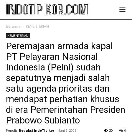
INDOTIPIKOR.COM
Beranda
KEMENTERIAN
KEMENTERIAN
Peremajaan armada kapal
PT Pelayaran Nasional
Indonesia (Pelni) sudah
sepatutnya menjadi salah
satu agenda prioritas dan
mendapat perhatian khusus
di era Pemerintahan Presiden
Prabowo Subianto
Penulis
Redaksi IndoTipikor
-
Juni 9, 2026
30
0