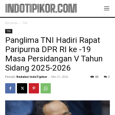
INDOTIPIKOR.COM
Beranda
TNI
TNI
Panglima TNI Hadiri Rapat
Paripurna DPR RI ke -19
Masa Persidangan V Tahun
Sidang 2025-2026
Penulis
Redaksi IndoTipikor
-
Mei 21, 2026
65
0