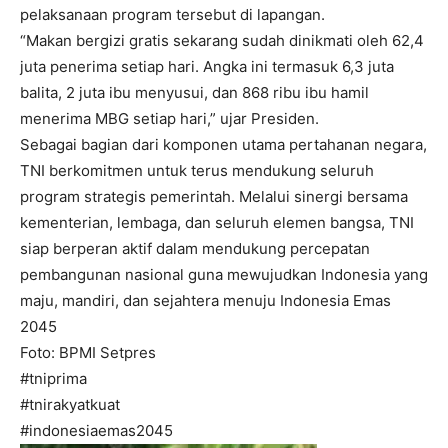
pelaksanaan program tersebut di lapangan.
“Makan bergizi gratis sekarang sudah dinikmati oleh 62,4
juta penerima setiap hari. Angka ini termasuk 6,3 juta
balita, 2 juta ibu menyusui, dan 868 ribu ibu hamil
menerima MBG setiap hari,” ujar Presiden.
Sebagai bagian dari komponen utama pertahanan negara,
TNI berkomitmen untuk terus mendukung seluruh
program strategis pemerintah. Melalui sinergi bersama
kementerian, lembaga, dan seluruh elemen bangsa, TNI
siap berperan aktif dalam mendukung percepatan
pembangunan nasional guna mewujudkan Indonesia yang
I WANT IN
maju, mandiri, dan sejahtera menuju Indonesia Emas
2045
I've read and accept the
Privacy Policy
.
Foto: BPMI Setpres
#tniprima
#tnirakyatkuat
#indonesiaemas2045