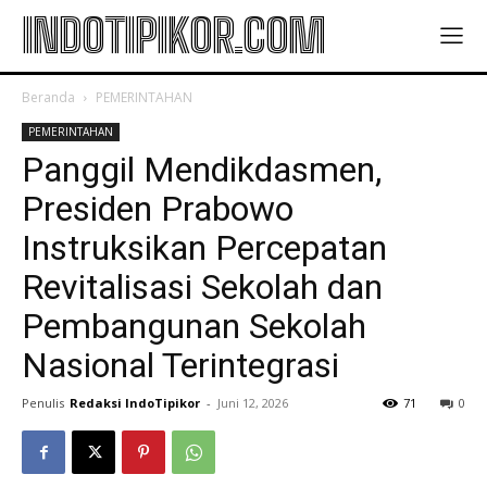
INDOTIPIKOR.COM
Beranda
PEMERINTAHAN
PEMERINTAHAN
Panggil Mendikdasmen,
Presiden Prabowo
Instruksikan Percepatan
Revitalisasi Sekolah dan
Pembangunan Sekolah
Nasional Terintegrasi
Penulis
Redaksi IndoTipikor
-
Juni 12, 2026
71
0