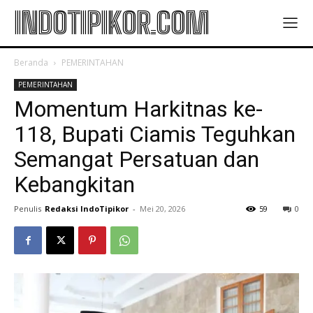
INDOTIPIKOR.COM
Beranda
PEMERINTAHAN
PEMERINTAHAN
Momentum Harkitnas ke-
118, Bupati Ciamis Teguhkan
Semangat Persatuan dan
Kebangkitan
Penulis
Redaksi IndoTipikor
-
Mei 20, 2026
59
0