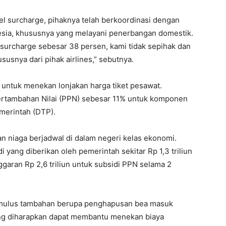
surcharge, pihaknya telah berkoordinasi dengan
esia, khususnya yang melayani penerbangan domestik.
surcharge sebesar 38 persen, kami tidak sepihak dan
usnya dari pihak airlines,” sebutnya.
 untuk menekan lonjakan harga tiket pesawat.
rtambahan Nilai (PPN) sebesar 11% untuk komponen
I WANT IN
merintah (DTP).
I've read and accept the
Privacy Policy
.
an niaga berjadwal di dalam negeri kelas ekonomi.
 yang diberikan oleh pemerintah sekitar Rp 1,3 triliun
garan Rp 2,6 triliun untuk subsidi PPN selama 2
timulus tambahan berupa penghapusan bea masuk
ang diharapkan dapat membantu menekan biaya