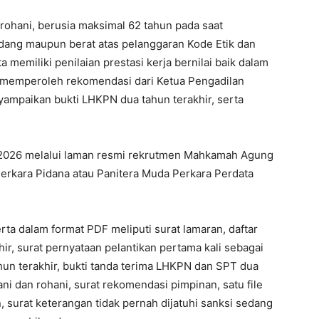
 rohani, berusia maksimal 62 tahun pada saat
sedang maupun berat atas pelanggaran Kode Etik dan
memiliki penilaian prestasi kerja bernilai baik dalam
an memperoleh rekomendasi dari Ketua Pengadilan
yampaikan bukti LHKPN dua tahun terakhir, serta
I WANT IN
i 2026 melalui laman resmi rekrutmen Mahkamah Agung
erkara Pidana atau Panitera Muda Perkara Perdata
I've read and accept the
Privacy Policy
.
a dalam format PDF meliputi surat lamaran, daftar
hir, surat pernyataan pelantikan pertama kali sebagai
tahun terakhir, bukti tanda terima LHKPN dan SPT dua
ani dan rohani, surat rekomendasi pimpinan, satu file
 surat keterangan tidak pernah dijatuhi sanksi sedang