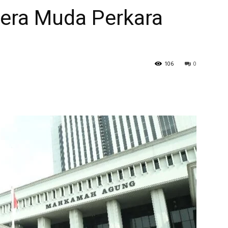
tera Muda Perkara
106
0