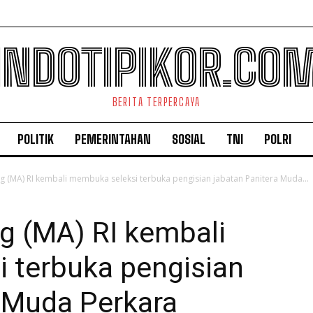
INDOTIPIKOR.CO
BERITA TERPERCAYA
POLITIK
PEMERINTAHAN
SOSIAL
TNI
POLRI
(MA) RI kembali membuka seleksi terbuka pengisian jabatan Panitera Muda...
 (MA) RI kembali
 terbuka pengisian
a Muda Perkara