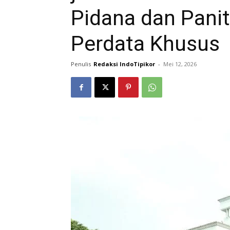
Pidana dan Pani
Perdata Khusus
Penulis
Redaksi IndoTipikor
-
Mei 12, 2026