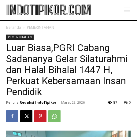
INDOTIPIKOR.COM
Beranda
PEMERINTAHAN
PEMERINTAHAN
Luar Biasa,PGRI Cabang
Sadananya Gelar Silaturahmi
dan Halal Bihalal 1447 H,
Perkuat Kebersamaan Insan
Pendidik
Penulis
Redaksi IndoTipikor
-
Maret 28, 2026
87
0