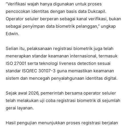
“Verifikasi wajah hanya digunakan untuk proses
pencocokan identitas dengan basis data Dukcapil.
Operator seluler berperan sebagai kanal verifikasi, bukan
sebagai penyimpan data biometrik pelanggan,” ungkap
Edwin.
Selian itu, pelaksanaan registrasi biometrik juga telah
menerapkan standar keamanan internasional, termasuk
ISO 27001 serta teknologi liveness detection sesuai
standar ISO/IEC 30107-3 guna memastikan keamanan
I WANT IN
sistem dan mencegah penyalahgunaan identitas digital.
I've read and accept the
Privacy Policy
.
Sejak awal 2026, pemerintah bersama operator seluler
telah melakukan uji coba registrasi biometrik di sejumlah
gerai layanan.
Hasil pengujian menunjukkan proses registrasi berjalan