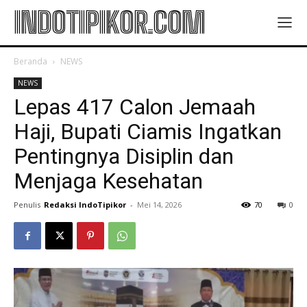
INDOTIPIKOR.COM
Beranda
NEWS
NEWS
Lepas 417 Calon Jemaah
Haji, Bupati Ciamis Ingatkan
Pentingnya Disiplin dan
Menjaga Kesehatan
Penulis
Redaksi IndoTipikor
-
Mei 14, 2026
70
0