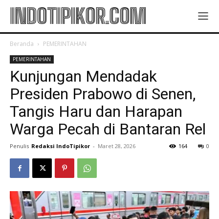
INDOTIPIKOR.COM
Beranda
PEMERINTAHAN
PEMERINTAHAN
Kunjungan Mendadak
Presiden Prabowo di Senen,
Tangis Haru dan Harapan
Warga Pecah di Bantaran Rel
Penulis
Redaksi IndoTipikor
-
Maret 28, 2026
164
0