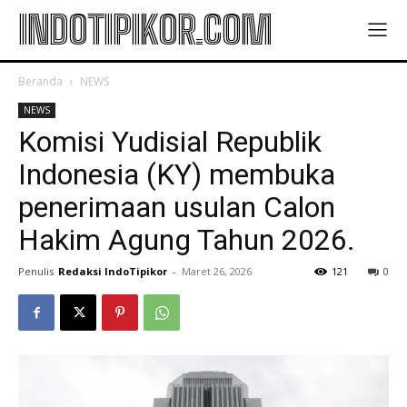
INDOTIPIKOR.COM
Beranda
NEWS
NEWS
Komisi Yudisial Republik
Indonesia (KY) membuka
penerimaan usulan Calon
Hakim Agung Tahun 2026.
Penulis
Redaksi IndoTipikor
-
Maret 26, 2026
121
0