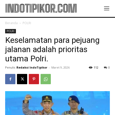
INDOTIPIKOR.COM
Beranda
POLRI
POLRI
Keselamatan para pejuang
jalanan adalah prioritas
utama Polri.
Penulis
Redaksi IndoTipikor
-
Maret 9, 2026
112
0