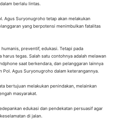
alam berlalu lintas.
 Pol. Agus Suryonugroho tetap akan melakukan
langgaran yang berpotensi menimbulkan fatalitas
 humanis, preventif, edukasi. Tetapi pada
a harus tegas. Salah satu contohnya adalah melawan
ndphone saat berkendara, dan pelanggaran lainnya
en Pol. Agus Suryonugroho dalam keterangannya.
ata bertujuan melakukan penindakan, melainkan
tengah masyarakat.
I WANT IN
ngedepankan edukasi dan pendekatan persuasif agar
eselamatan di jalan.
I've read and accept the
Privacy Policy
.