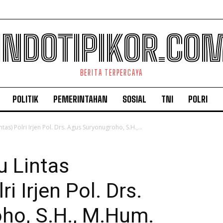
INDOTIPIKOR.CO
BERITA TERPERCAYA
POLITIK
PEMERINTAHAN
SOSIAL
TNI
POLRI
as) Polri Irjen Pol. Drs. Agus Suryonugroho, S.H.,...
u Lintas
i Irjen Pol. Drs.
ho, S.H., M.Hum.