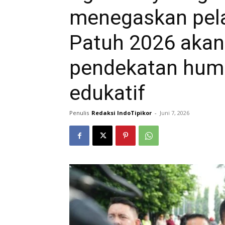
menegaskan pel
Patuh 2026 aka
pendekatan human
edukatif
Penulis
Redaksi IndoTipikor
-
Juni 7, 2026