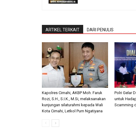
ARTIKEL TERKAIT
DARI PENULIS
Kapolres Cimahi, AKBP Moh. Faruk
Polri Gelar 
Rozi, S.H., S.I.K., M.Si, melaksanakan
untuk Hada
kunjungan silaturahmi kepada Wali
Scamming di
Kota Cimahi, Letkol Purn Ngatiyana