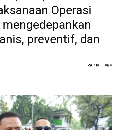
aksanaan Operasi
n mengedepankan
is, preventif, dan
110
0