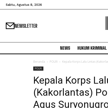
Sabtu, Agustus 8, 2026
NEWSLETTER
NEWS
HUKUM KRIMINAL
Beranda
POLRI
Kepala Korps Lalu Lintas (Kakorlant
POLRI
Kepala Korps Lal
(Kakorlantas) Polr
Agus Suryonugro