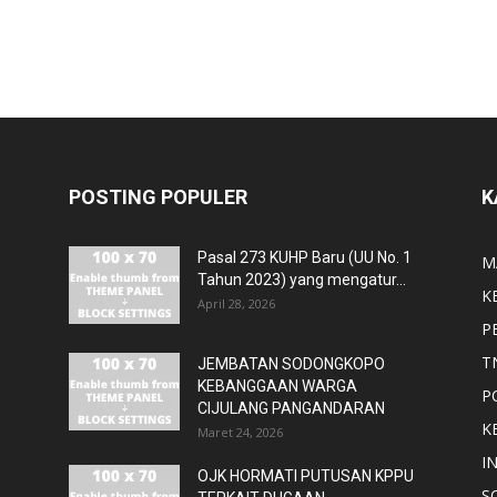
POSTING POPULER
K
Pasal 273 KUHP Baru (UU No. 1
M
Tahun 2023) yang mengatur...
K
April 28, 2026
P
T
JEMBATAN SODONGKOPO
KEBANGGAAN WARGA
P
CIJULANG PANGANDARAN
K
Maret 24, 2026
I
OJK HORMATI PUTUSAN KPPU
S