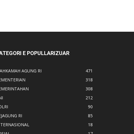
ATEGORI E POPULLARIZUAR
AHKAMAH AGUNG RI
471
EMENTERIAN
318
EMERINTAHAN
308
NI
212
OLRI
90
EJAGUNG RI
85
NTERNASIONAL
18
OSIAL
17