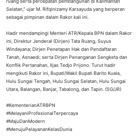
ruang serta percepatan pembangunan di Kalimantan
I've read and accept the
Privacy Policy
.
Selatan,” ujar M. Rifqinizamy Karsayuda yang berperan
sebagai pimpinan dalam Rakor kali ini.
Hadir mendampingi Menteri ATR/Kepala BPN dalam Rakor
ini, Direktur Jenderal (Dirjen) Tata Ruang, Suyus
Windayana; Dirjen Penetapan Hak dan Pendaftaran
Tanah, Asnaedi; serta Dirjen Penanganan Sengketa dan
Konflik Pertanahan, Iljas Tedjo Prijono. Turut hadir
mengikuti Rakor ini, Bupati/Wakil Bupati Barito Kuala,
Hulu Sungai Tengah, Hulu Sungai Selatan, Hulu Sungai
Utara, Balangan, Banjar, Tabalong, dan Tapin. (SG/JR)
#KementerianATRBPN
#MelayaniProfesionalTerpercaya
#MajuDanModern
#MenujuPelayananKelasDunia