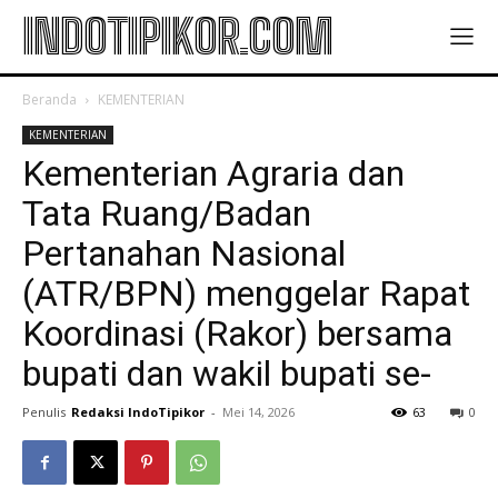
INDOTIPIKOR.COM
Beranda
KEMENTERIAN
KEMENTERIAN
Kementerian Agraria dan
Tata Ruang/Badan
Pertanahan Nasional
(ATR/BPN) menggelar Rapat
Koordinasi (Rakor) bersama
bupati dan wakil bupati se-
Penulis
Redaksi IndoTipikor
-
Mei 14, 2026
63
0