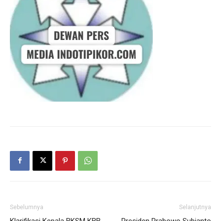
Sebelumnya
Selanjutnya
Klarifikasi Kepala BKSM KBB
Presiden Prabowo Subianto