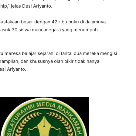
I WANT IN
ip,” jelas Desi Ariyanto.
I've read and accept the
Privacy Policy
.
ustakaan besar dengan 42 ribu buku di dalamnya.
ermasuk 30 siswa mancanegara yang menempuh
tu mereka belajar sejarah, di lantai dua mereka mengisi
ampilan, dan khususnya olah pikir tidak hanya
esi Ariyanto.