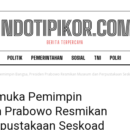
INDOTIPIKOR.CO
BERITA TERPERCAYA
POLITIK
PEMERINTAHAN
SOSIAL
TNI
POLRI
emimpin Bangsa, Presiden Prabowo Resmikan Museum dan Perpustakaan Ses
muka Pemimpin
n Prabowo Resmikan
pustakaan Seskoad