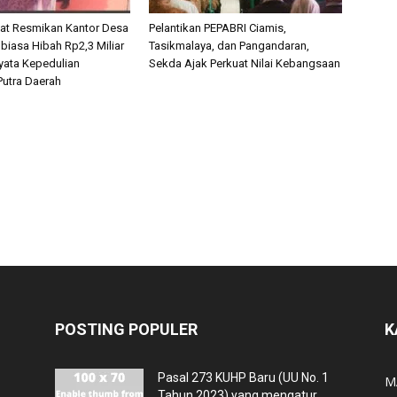
iat Resmikan Kantor Desa
Pelantikan PEPABRI Ciamis,
r biasa Hibah Rp2,3 Miliar
Tasikmalaya, dan Pangandaran,
Nyata Kepedulian
Sekda Ajak Perkuat Nilai Kebangsaan
utra Daerah
POSTING POPULER
K
Pasal 273 KUHP Baru (UU No. 1
M
Tahun 2023) yang mengatur...