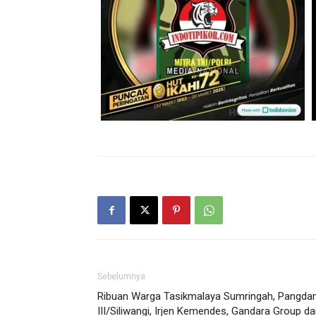
Sebelumnya
Ribuan Warga Tasikmalaya Sumringah, Pangd
III/Siliwangi, Irjen Kemendes, Gandara Group d