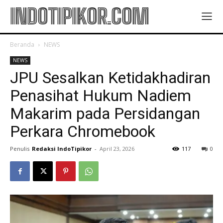
INDOTIPIKOR.COM
Beranda
NEWS
NEWS
JPU Sesalkan Ketidakhadiran
Penasihat Hukum Nadiem
Makarim pada Persidangan
Perkara Chromebook
Penulis
Redaksi IndoTipikor
-
April 23, 2026
117
0