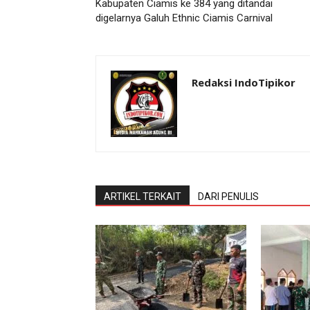
Kabupaten Ciamis ke 384 yang ditandai
digelarnya Galuh Ethnic Ciamis Carnival
Redaksi IndoTipikor
ARTIKEL TERKAIT
DARI PENULIS