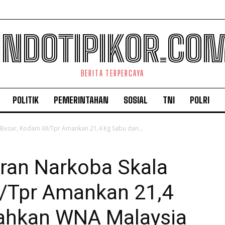
INDOTIPIKOR.CO
BERITA TERPERCAYA
POLITIK
PEMERINTAHAN
SOSIAL
TNI
POLRI
Besar, Kodam XII/Tpr Amankan 21,4 Kg Sabu dan...
ran Narkoba Skala
I/Tpr Amankan 21,4
ahkan WNA Malaysia