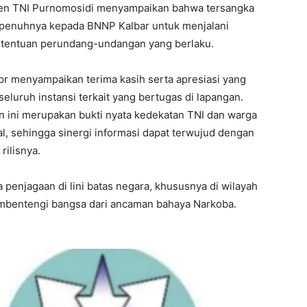
en TNI Purnomosidi menyampaikan bahwa tersangka
I WANT IN
sepenuhnya kepada BNNP Kalbar untuk menjalani
ketentuan perundang-undangan yang berlaku.
I've read and accept the
Privacy Policy
.
Tpr menyampaikan terima kasih serta apresiasi yang
seluruh instansi terkait yang bertugas di lapangan.
 ini merupakan bukti nyata kedekatan TNI dan warga
l, sehingga sinergi informasi dapat terwujud dengan
rilisnya.
a penjagaan di lini batas negara, khususnya di wilayah
embentengi bangsa dari ancaman bahaya Narkoba.