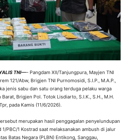
YALIS TNI—
– Pangdam XII/Tanjungpura, Mayjen TNI
nrem 121/Abw, Brigjen TNI Purnomosidi, S.I.P., M.A.P.,
ka jenis sabu dan satu orang terduga pelaku warga
rat, Brigjen Pol. Totok Lisdiarto, S.I.K., S.H., M.H.
pr, pada Kamis (11/6/2026).
m tersebut merupakan hasil penggagalan penyelundupan
 1/PBC/1 Kostrad saat melaksanakan ambush di jalur
Lintas Batas Negara (PLBN) Entikong, Sanggau,