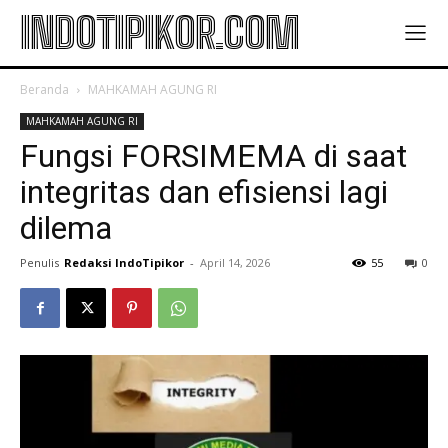
INDOTIPIKOR.COM
Beranda
MAHKAMAH AGUNG RI
MAHKAMAH AGUNG RI
Fungsi FORSIMEMA di saat
integritas dan efisiensi lagi
dilema
Penulis
Redaksi IndoTipikor
-
April 14, 2026
55
0