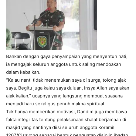
I WANT IN
I've read and accept the
Privacy Policy
.
Bahkan dengan gaya penyampaian yang menyentuh hati,
ia mengajak seluruh anggota untuk saling mendoakan
dalam kebaikan.
“Kalau nanti tidak menemukan saya di surga, tolong ajak
saya. Begitu juga kalau saya duluan, insya Allah saya akan
ajak kalian,” ucapnya yang langsung membuat suasana
menjadi haru sekaligus penuh makna spiritual.
Tak hanya memberikan motivasi, Dandim juga membawa
fakta integritas tentang pelaksanaan shalat berjamaah di
masjid yang nantinya diisi seluruh anggota Koramil
1207/Cisayong sebagai bentuk penguatan disiplin ibadah