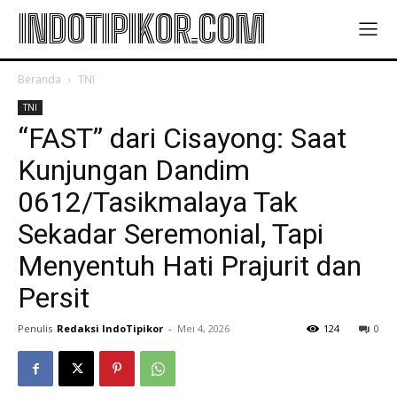
INDOTIPIKOR.COM
Beranda
TNI
TNI
“FAST” dari Cisayong: Saat
Kunjungan Dandim
0612/Tasikmalaya Tak
Sekadar Seremonial, Tapi
Menyentuh Hati Prajurit dan
Persit
Penulis
Redaksi IndoTipikor
-
Mei 4, 2026
124
0