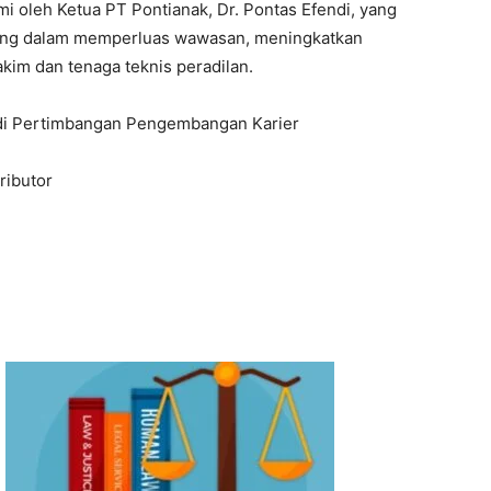
mi oleh Ketua PT Pontianak, Dr. Pontas Efendi, yang
ting dalam memperluas wawasan, meningkatkan
I've read and accept the
Privacy Policy
.
kim dan tenaga teknis peradilan.
Jadi Pertimbangan Pengembangan Karier
ributor