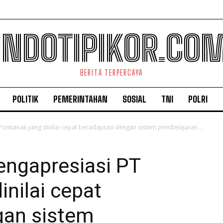
INDOTIPIKOR.CO
BERITA TERPERCAYA
POLITIK
PEMERINTAHAN
SOSIAL
TNI
POLRI
ontianak yang dinilai cepat beradaptasi dengan sistem pembelajaran...
engapresiasi PT
inilai cepat
gan sistem