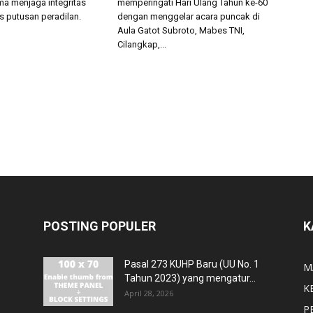
ma menjaga integritas
memperingati Hari Ulang Tahun ke-60
as putusan peradilan.
dengan menggelar acara puncak di
Aula Gatot Subroto, Mabes TNI,
Cilangkap,...
POSTING POPULER
K
Pasal 273 KUHP Baru (UU No. 1
M
Tahun 2023) yang mengatur...
K
April 28, 2026
P