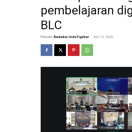
pembelajaran dig
BLC
Penulis
Redaksi IndoTipikor
-
Mei 12, 2026