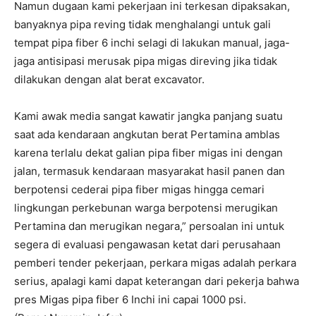
Namun dugaan kami pekerjaan ini terkesan dipaksakan,
banyaknya pipa reving tidak menghalangi untuk gali
tempat pipa fiber 6 inchi selagi di lakukan manual, jaga-
jaga antisipasi merusak pipa migas direving jika tidak
dilakukan dengan alat berat excavator.
Kami awak media sangat kawatir jangka panjang suatu
saat ada kendaraan angkutan berat Pertamina amblas
karena terlalu dekat galian pipa fiber migas ini dengan
jalan, termasuk kendaraan masyarakat hasil panen dan
I WANT IN
berpotensi cederai pipa fiber migas hingga cemari
lingkungan perkebunan warga berpotensi merugikan
I've read and accept the
Privacy Policy
.
Pertamina dan merugikan negara,” persoalan ini untuk
segera di evaluasi pengawasan ketat dari perusahaan
pemberi tender pekerjaan, perkara migas adalah perkara
serius, apalagi kami dapat keterangan dari pekerja bahwa
pres Migas pipa fiber 6 Inchi ini capai 1000 psi.