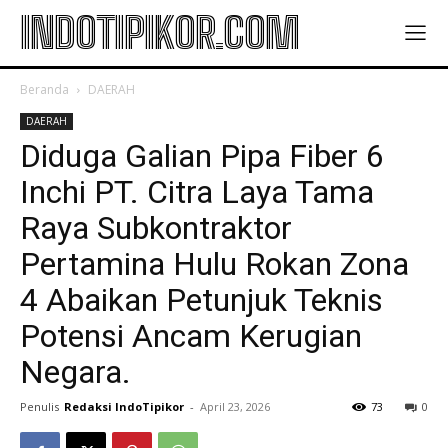
INDOTIPIKOR.COM
Beranda
DAERAH
DAERAH
Diduga Galian Pipa Fiber 6
Inchi PT. Citra Laya Tama
Raya Subkontraktor
Pertamina Hulu Rokan Zona
4 Abaikan Petunjuk Teknis
Potensi Ancam Kerugian
Negara.
Penulis
Redaksi IndoTipikor
-
April 23, 2026
73
0