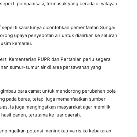
seperti pompanisasi, termasuk yang berada di wilayah
tif seperti salastunya dicontohkan pemenfaatan Sungai
ong upaya penyedotan air untuk dialirkan ke saluran
 musim kemarau.
perti Kementerian PUPR dan Pertanian perlu segera
I WANT IN
nan sumur-sumur air di area persawahan yang
I've read and accept the
Privacy Policy
.
ngimbau para camat untuk mendorong perubahan pola
ng pada beras, tetapi juga memanfaatkan sumber
talas. Ia juga mengingatkan masyarakat agar memiliki
hasil panen, terutama ke luar daerah.
ngingatkan potensi meningkatnya risiko kebakaran