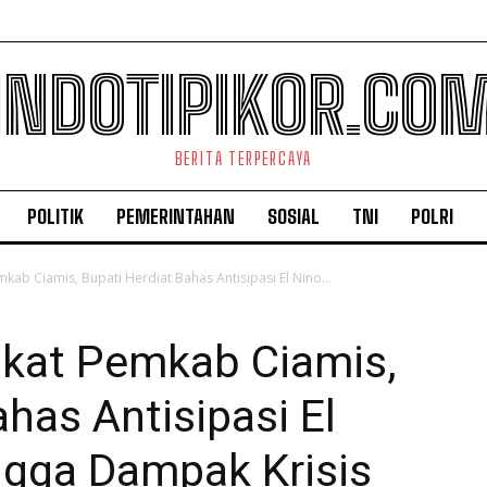
INDOTIPIKOR.CO
BERITA TERPERCAYA
POLITIK
PEMERINTAHAN
SOSIAL
TNI
POLRI
kab Ciamis, Bupati Herdiat Bahas Antisipasi El Nino...
gkat Pemkab Ciamis,
has Antisipasi El
ingga Dampak Krisis