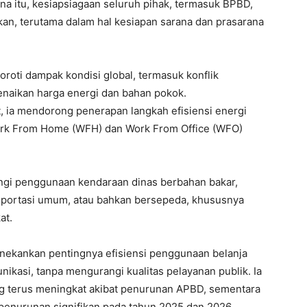
na itu, kesiapsiagaan seluruh pihak, termasuk BPBD,
kan, terutama dalam hal kesiapan sarana dan prasarana
roti dampak kondisi global, termasuk konflik
enaikan harga energi dan bahan pokok.
, ia mendorong penerapan langkah efisiensi energi
Work From Home (WFH) dan Work From Office (WFO)
ngi penggunaan kendaraan dinas berbahan bakar,
ansportasi umum, atau bahkan bersepeda, khususnya
at.
nekankan pentingnya efisiensi penggunaan belanja
munikasi, tanpa mengurangi kualitas pelayanan publik. Ia
ng terus meningkat akibat penurunan APBD, sementara
penurunan signifikan pada tahun 2025 dan 2026.