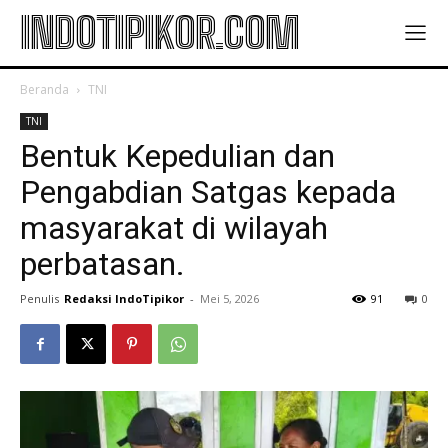
INDOTIPIKOR.COM
Beranda
TNI
TNI
Bentuk Kepedulian dan
Pengabdian Satgas kepada
masyarakat di wilayah
perbatasan.
Penulis
Redaksi IndoTipikor
-
Mei 5, 2026
91
0