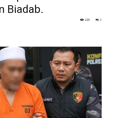
n Biadab.
220
0