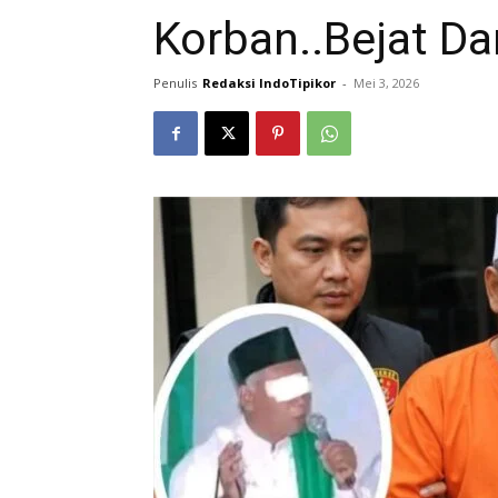
Korban..Bejat Da
Penulis
Redaksi IndoTipikor
-
Mei 3, 2026