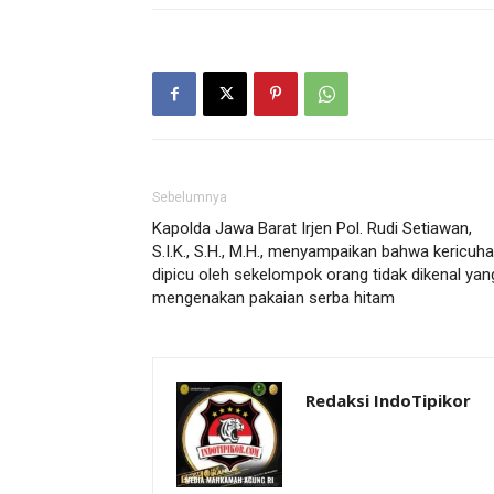
Sebelumnya
Kapolda Jawa Barat Irjen Pol. Rudi Setiawan,
S.I.K., S.H., M.H., menyampaikan bahwa kericuh
dipicu oleh sekelompok orang tidak dikenal yan
mengenakan pakaian serba hitam
Redaksi IndoTipikor