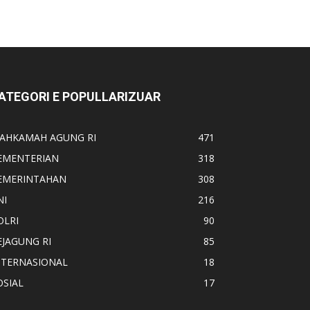
ATEGORI E POPULLARIZUAR
AHKAMAH AGUNG RI
471
EMENTERIAN
318
EMERINTAHAN
308
NI
216
OLRI
90
EJAGUNG RI
85
NTERNASIONAL
18
OSIAL
17