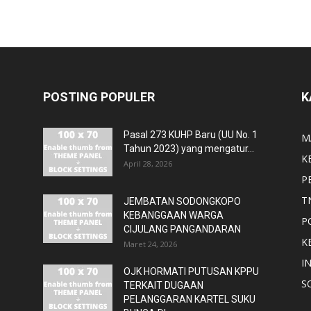
POSTING POPULER
K
Pasal 273 KUHP Baru (UU No. 1
M
Tahun 2023) yang mengatur...
K
April 28, 2026
P
T
JEMBATAN SODONGKOPO
KEBANGGAAN WARGA
P
CIJULANG PANGANDARAN
K
Maret 24, 2026
I
OJK HORMATI PUTUSAN KPPU
S
TERKAIT DUGAAN
PELANGGARAN KARTEL SUKU