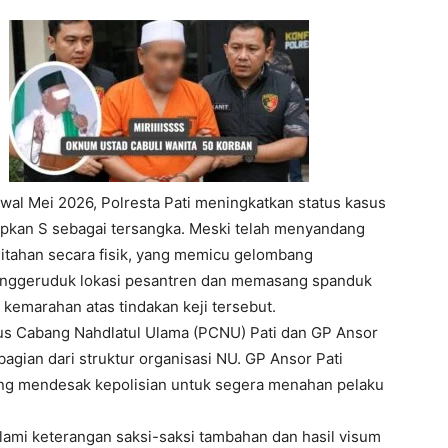
awal Mei 2026, Polresta Pati meningkatkan status kasus
apkan S sebagai tersangka. Meski telah menyandang
ditahan secara fisik, yang memicu gelombang
menggeruduk lokasi pesantren dan memasang spanduk
 kemarahan atas tindakan keji tersebut.
urus Cabang Nahdlatul Ulama (PCNU) Pati dan GP Ansor
I WANT IN
ian dari struktur organisasi NU. GP Ansor Pati
yang mendesak kepolisian untuk segera menahan pelaku
I've read and accept the
Privacy Policy
.
alami keterangan saksi-saksi tambahan dan hasil visum