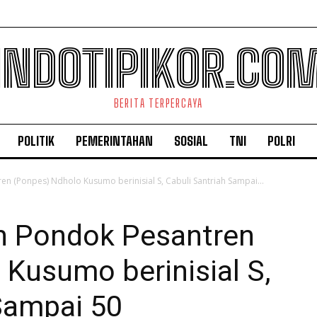
INDOTIPIKOR.CO
BERITA TERPERCAYA
POLITIK
PEMERINTAHAN
SOSIAL
TNI
POLRI
 (Ponpes) Ndholo Kusumo berinisial S, Cabuli Santriah Sampai...
 Pondok Pesantren
Kusumo berinisial S,
Sampai 50